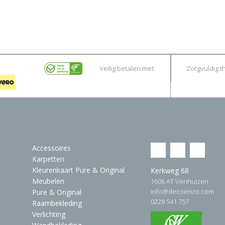
Veilig betalen met:
Zorgvuldig t
Accessoires
Karpetten
Kleurenkaart Pure & Original
Kerkweg 68
Meubelen
1606 AT Venhuizen
info@decoenzo.com
Pure & Original
0228 541 757
Raambekleding
Verlichting