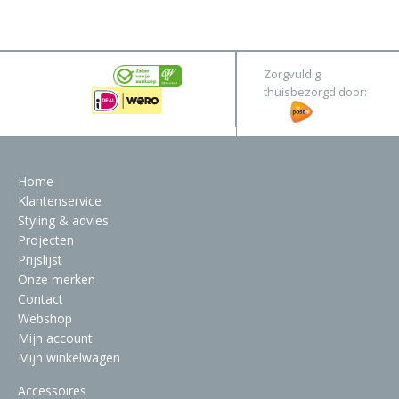
&
Original
Webshop
Meubels
Stel hier jouw droomtafel samen
Zorgvuldig
Raambekleding
thuisbezorgd door:
Verlichting
Behang
Home
Klantenservice
Styling & advies
Projecten
Prijslijst
Onze merken
Contact
Webshop
Mijn account
Mijn winkelwagen
Accessoires