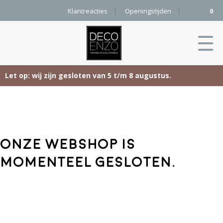
Klantreacties
Openingstijden
0
Let op: wij zijn gesloten van 5 t/m 8 augustus.
Skip
Home
to
content
Producten
Onze webshop is
Woonaccessoires
Projecten
momenteel gesloten.
Karpetten
&
Onze merken
Vloerkleden
Contact
Kleurenkaart
Pure