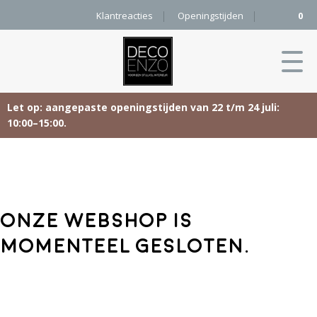
Klantreacties
Openingstijden
0
Let op: aangepaste openingstijden van 22 t/m 24 juli:
10:00–15:00.
Skip
Home
to
content
Producten
Onze webshop is
Woonaccessoires
Projecten
momenteel gesloten.
Karpetten
&
Onze merken
Vloerkleden
Contact
Kleurenkaart