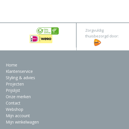
Pure
&
Original
Webshop
Meubels
Stel hier jouw droomtafel samen
Zorgvuldig
Raambekleding
thuisbezorgd door:
Verlichting
Behang
Home
Klantenservice
Styling & advies
Projecten
Prijslijst
Onze merken
Contact
Webshop
Mijn account
Mijn winkelwagen