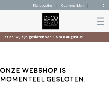
Klantreacties
Openingstijden
0
Let op: wij zijn gesloten van 5 t/m 8 augustus.
Skip
Home
to
content
Producten
Onze webshop is
Woonaccessoires
Projecten
momenteel gesloten.
Karpetten
&
Onze merken
Vloerkleden
Contact
Kleurenkaart
Pure