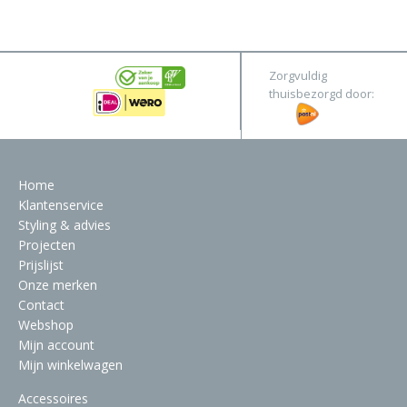
&
Original
Webshop
Meubels
Stel hier jouw droomtafel samen
Zorgvuldig
Raambekleding
thuisbezorgd door:
Verlichting
Behang
Home
Klantenservice
Styling & advies
Projecten
Prijslijst
Onze merken
Contact
Webshop
Mijn account
Mijn winkelwagen
Accessoires