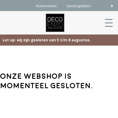
Klantreacties
Openingstijden
0
Let op: wij zijn gesloten van 5 t/m 8 augustus.
Skip
Home
to
content
Producten
Onze webshop is
Woonaccessoires
Projecten
momenteel gesloten.
Karpetten
&
Onze merken
Vloerkleden
Contact
Kleurenkaart
Pure