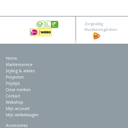
&
Original
Webshop
Meubels
Stel hier jouw droomtafel samen
Zorgvuldig
Raambekleding
thuisbezorgd door:
Verlichting
Behang
Home
Klantenservice
Styling & advies
Projecten
Prijslijst
Onze merken
Contact
Webshop
Mijn account
Mijn winkelwagen
Accessoires