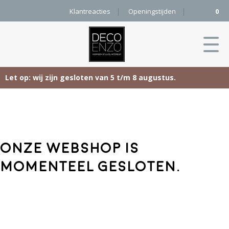
Klantreacties
Openingstijden
0
Let op: wij zijn gesloten van 5 t/m 8 augustus.
Skip
Home
to
content
Producten
Onze webshop is
Woonaccessoires
Projecten
momenteel gesloten.
Karpetten
&
Onze merken
Vloerkleden
Contact
Kleurenkaart
Pure