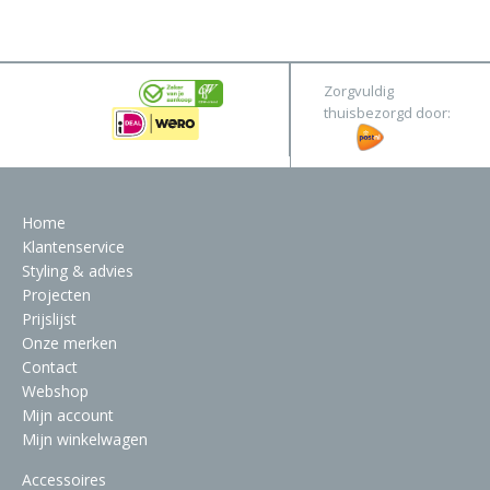
&
Original
Webshop
Meubels
Stel hier jouw droomtafel samen
Zorgvuldig
Raambekleding
thuisbezorgd door:
Verlichting
Behang
Home
Klantenservice
Styling & advies
Projecten
Prijslijst
Onze merken
Contact
Webshop
Mijn account
Mijn winkelwagen
Accessoires