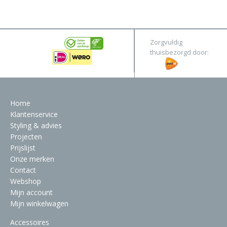
&
Original
Webshop
Meubels
Stel hier jouw droomtafel samen
Zorgvuldig
Raambekleding
thuisbezorgd door:
Verlichting
Behang
Home
Klantenservice
Styling & advies
Projecten
Prijslijst
Onze merken
Contact
Webshop
Mijn account
Mijn winkelwagen
Accessoires