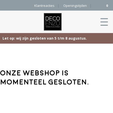
Klantreacties
Openingstijden
0
Let op: wij zijn gesloten van 5 t/m 8 augustus.
Skip
Home
to
content
Producten
Onze webshop is
Woonaccessoires
Projecten
momenteel gesloten.
Karpetten
&
Onze merken
Vloerkleden
Contact
Kleurenkaart
Pure