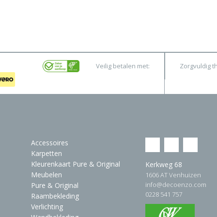
Veilig betalen met:
Zorgvuldig t
Accessoires
Karpetten
Kleurenkaart Pure & Original
Kerkweg 68
Meubelen
1606 AT Venhuizen
info@decoenzo.com
Pure & Original
0228 541 757
Raambekleding
Verlichting