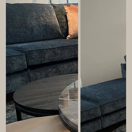
&
Original
Webshop
Meubels
Stel hier jouw droomtafel samen
Raambekleding
Verlichting
Behang