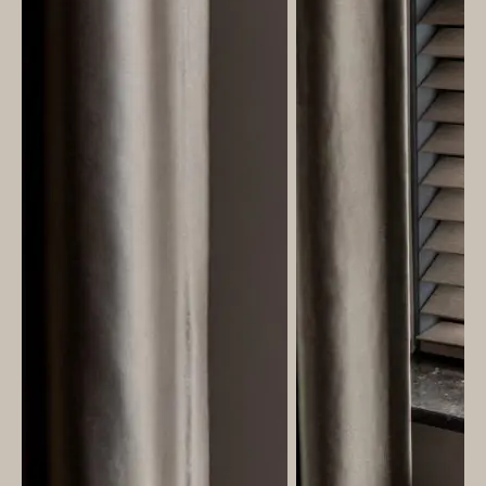
&
Original
Webshop
Meubels
Stel hier jouw droomtafel samen
Raambekleding
Verlichting
Behang