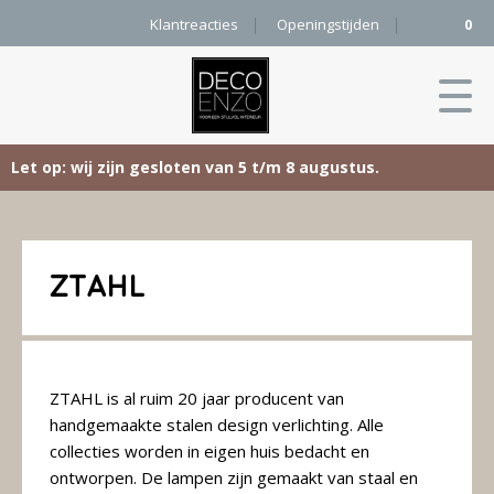
Klantreacties
Openingstijden
0
Let op: wij zijn gesloten van 5 t/m 8 augustus.
Skip
Home
to
content
Producten
ZTAHL
Woonaccessoires
Projecten
Karpetten
ZTAHL is al ruim 20 jaar producent van
&
Onze merken
Vloerkleden
handgemaakte stalen design verlichting. Alle
collecties worden in eigen huis bedacht en
Contact
Kleurenkaart
ontworpen. De lampen zijn gemaakt van staal en
Pure