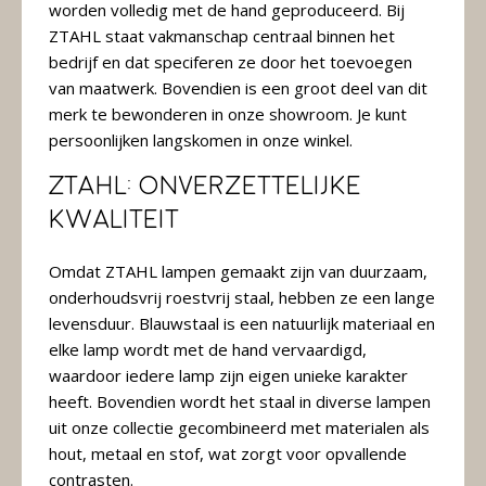
&
worden volledig met de hand geproduceerd. Bij
Original
Webshop
ZTAHL staat vakmanschap centraal binnen het
bedrijf en dat speciferen ze door het toevoegen
Meubels
van maatwerk. Bovendien is een groot deel van dit
Stel hier jouw droomtafel samen
Raambekleding
merk te bewonderen in onze showroom. Je kunt
persoonlijken langskomen in onze winkel.
Verlichting
ZTAHL: Onverzettelijke
Behang
kwaliteit
Omdat ZTAHL lampen gemaakt zijn van duurzaam,
onderhoudsvrij roestvrij staal, hebben ze een lange
levensduur. Blauwstaal is een natuurlijk materiaal en
elke lamp wordt met de hand vervaardigd,
waardoor iedere lamp zijn eigen unieke karakter
heeft. Bovendien wordt het staal in diverse lampen
uit onze collectie gecombineerd met materialen als
hout, metaal en stof, wat zorgt voor opvallende
contrasten.