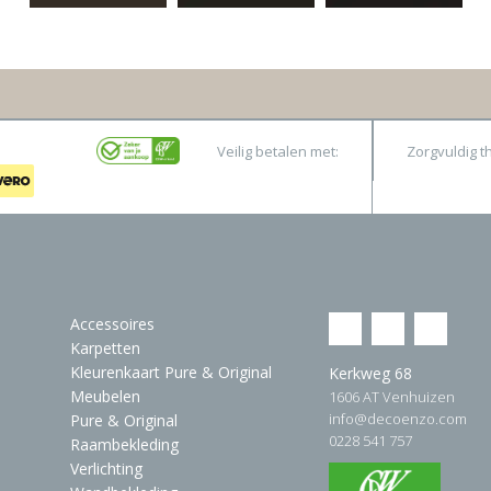
Veilig betalen met:
Zorgvuldig t
Accessoires
Karpetten
Kleurenkaart Pure & Original
Kerkweg 68
Meubelen
1606 AT Venhuizen
info@decoenzo.com
Pure & Original
0228 541 757
Raambekleding
Verlichting