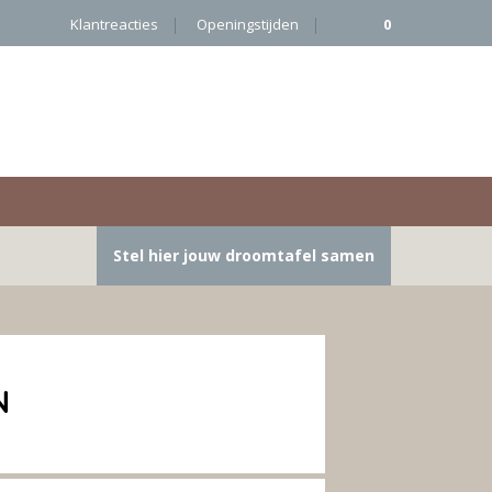
Klantreacties
Openingstijden
0
Stel hier jouw droomtafel samen
n