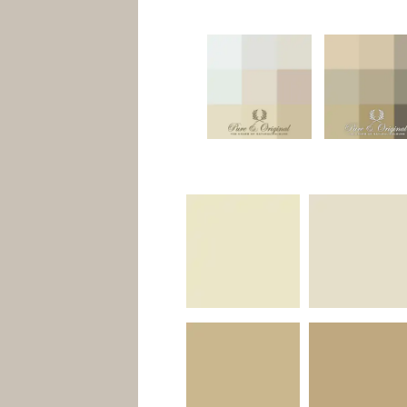
Meubels
Raambekleding
Verlichting
Behang