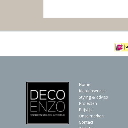
Home
Klantenservice
Styling & advies
Projecten
Prijslijst
Onze merken
Contact