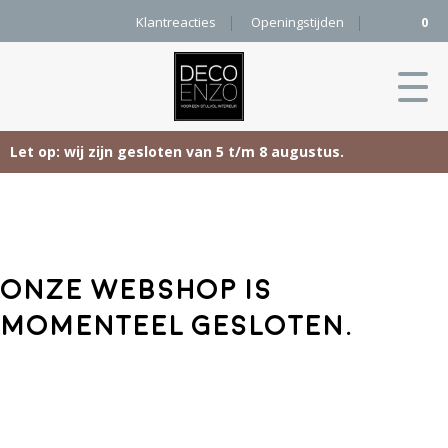
Klantreacties
Openingstijden
0
Let op: wij zijn gesloten van 5 t/m 8 augustus.
Skip
Home
to
content
Producten
Onze webshop is
Woonaccessoires
Projecten
momenteel gesloten.
Karpetten
&
Onze merken
Vloerkleden
Contact
Kleurenkaart
Pure