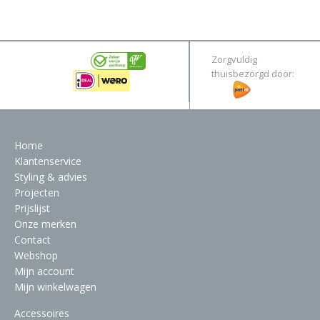
&
Original
Webshop
Meubels
Stel hier jouw droomtafel samen
Zorgvuldig
Raambekleding
thuisbezorgd door:
Verlichting
Behang
Home
Klantenservice
Styling & advies
Projecten
Prijslijst
Onze merken
Contact
Webshop
Mijn account
Mijn winkelwagen
Accessoires