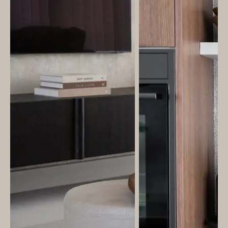
&
Original
Webshop
Meubels
Stel hier jouw droomtafel samen
Raambekleding
Verlichting
Behang