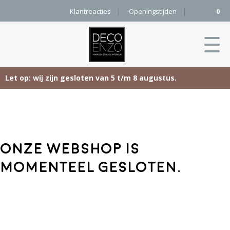
Klantreacties
Openingstijden
0
Let op: wij zijn gesloten van 5 t/m 8 augustus.
Skip
Home
to
content
Producten
Onze webshop is
Woonaccessoires
Projecten
momenteel gesloten.
Karpetten
&
Onze merken
Vloerkleden
Contact
Kleurenkaart
Pure