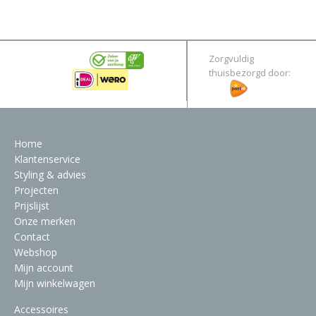
&
Original
Webshop
Meubels
Stel hier jouw droomtafel samen
Zorgvuldig
Raambekleding
thuisbezorgd door:
Verlichting
Behang
Home
Klantenservice
Styling & advies
Projecten
Prijslijst
Onze merken
Contact
Webshop
Mijn account
Mijn winkelwagen
Accessoires