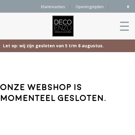
Klantreacties
Openingstijden
0
Let op: wij zijn gesloten van 5 t/m 8 augustus.
Skip
Home
to
content
Producten
Onze webshop is
Woonaccessoires
Projecten
momenteel gesloten.
Karpetten
&
Onze merken
Vloerkleden
Contact
Kleurenkaart
Pure