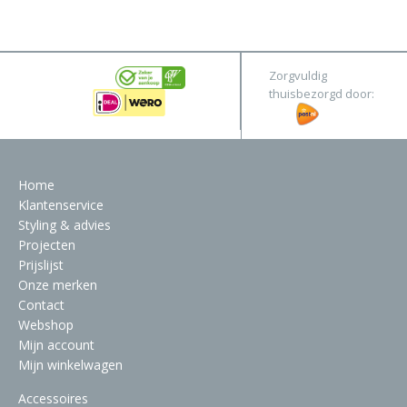
&
Original
Webshop
Meubels
Stel hier jouw droomtafel samen
Zorgvuldig
Raambekleding
thuisbezorgd door:
Verlichting
Behang
Home
Klantenservice
Styling & advies
Projecten
Prijslijst
Onze merken
Contact
Webshop
Mijn account
Mijn winkelwagen
Accessoires