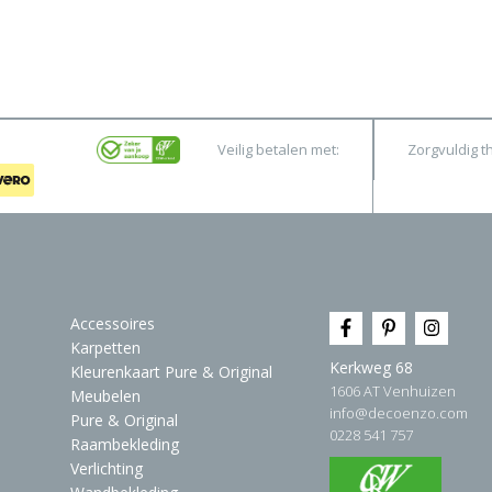
Veilig betalen met:
Zorgvuldig t
Accessoires
Karpetten
Kerkweg 68
Kleurenkaart Pure & Original
1606 AT Venhuizen
Meubelen
info@decoenzo.com
Pure & Original
0228 541 757
Raambekleding
Verlichting